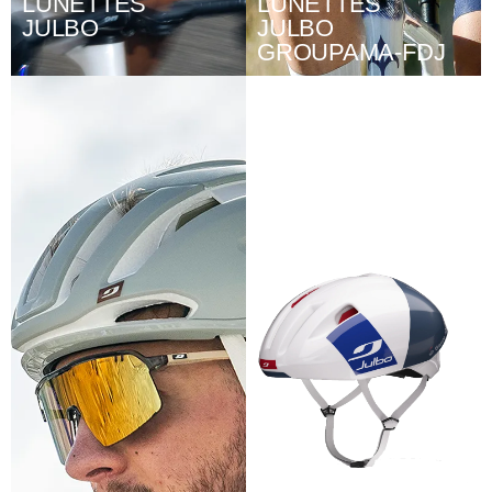
LUNETTES
LUNETTES
JULBO
JULBO
GROUPAMA-FDJ