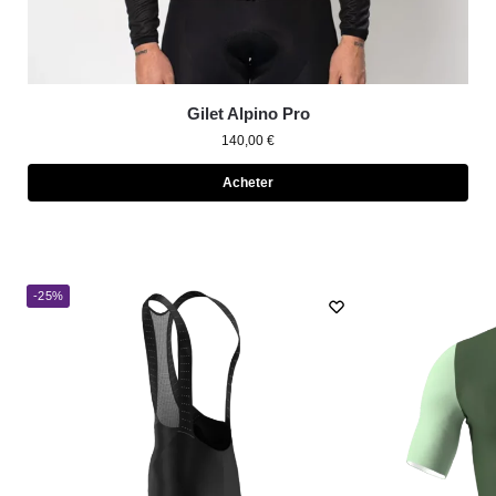
Gilet Alpino Pro
140,00
€
Acheter
-25%