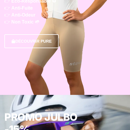
👉
Eco-Responsable ♻️
👉
Anti-Fuite
👉
Anti-Odeur
👉
Non Toxic 🌱
DÉCOUVRIR PURE
PROMO JULBO
-15%