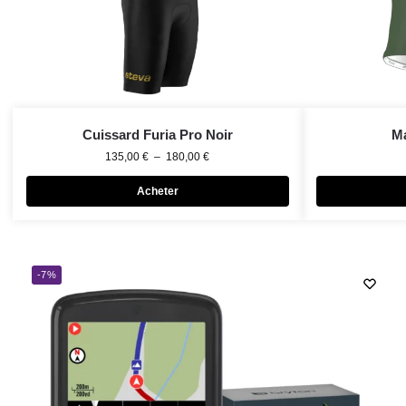
Cuissard Furia Pro Noir
Ma
135,00
€
–
180,00
€
Acheter
-7%