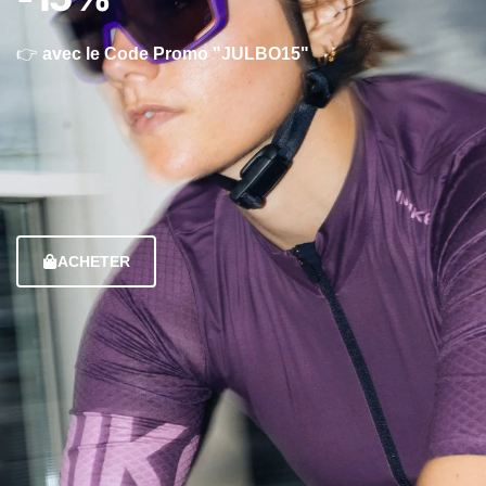
👉
avec le Code Promo "JULBO15"
ACHETER