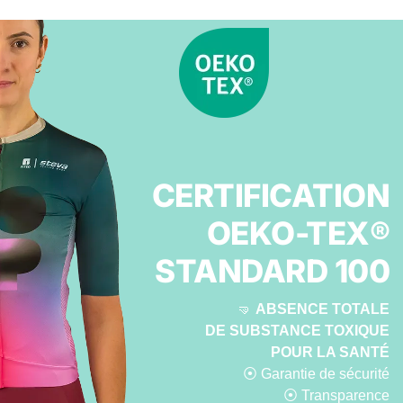
CERTIFICATION
OEKO-TEX®
STANDARD 100
🤜
ABSENCE TOTALE
DE SUBSTANCE TOXIQUE
POUR LA SANTÉ
⦿ Garantie de sécurité
⦿ Transparence