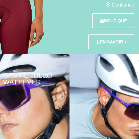
⦿ Confiance
BOUTIQUE
EN SAVOIR +
GAMME JULBO
WATT'EVER